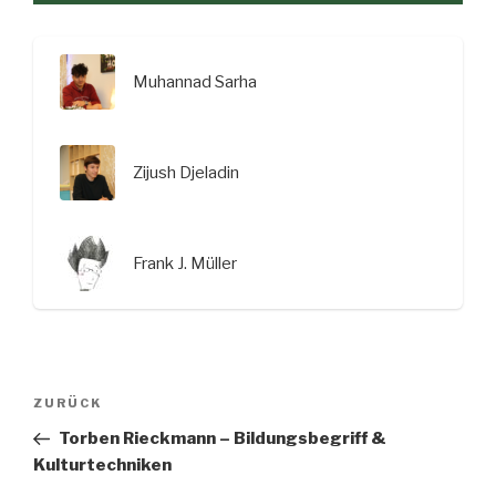
Muhannad Sarha
Zijush Djeladin
Frank J. Müller
Beitragsnavigation
Vorheriger
ZURÜCK
Beitrag
Torben Rieckmann – Bildungsbegriff &
Kulturtechniken