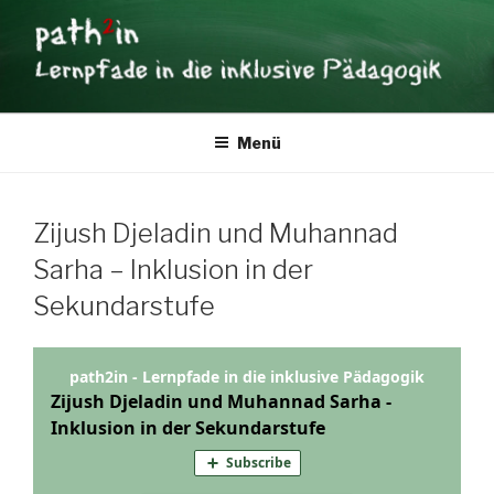
Zum
Inhalt
springen
PATH2IN
Lernpfade in die inklusive Pädagogik
Menü
Zijush Djeladin und Muhannad
Sarha – Inklusion in der
Sekundarstufe