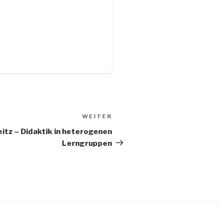
WEITER
Nächster
Beitrag
eitz – Didaktik in heterogenen
Lerngruppen