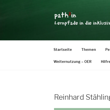
Zum
Inhalt
springen
PATH2IN
Lernpfade in die inklusive Pä
Startseite
Themen
Pe
Weiternutzung – OER
Hilfr
Reinhard Stähli