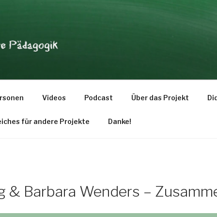
dagogik
rsonen
Videos
Podcast
Über das Projekt
Di
eiches für andere Projekte
Danke!
ng & Barbara Wenders – Zusamm