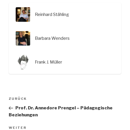
Reinhard Stähling
Barbara Wenders
Frank J. Müller
Beitragsnavigation
Vorheriger
ZURÜCK
Beitrag
Prof. Dr. Annedore Prengel – Pädagogische
Beziehungen
Nächster
WEITER