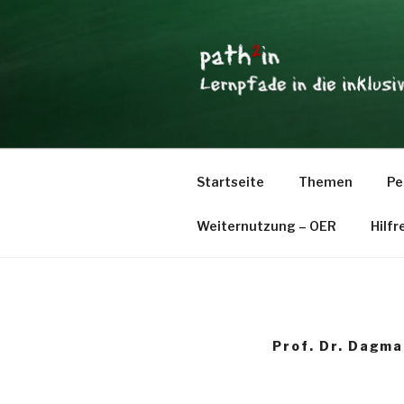
Zum
Inhalt
springen
PATH2IN
Lernpfade in die inklusive Pä
Startseite
Themen
Pe
Weiternutzung – OER
Hilfr
Prof. Dr. Dagma