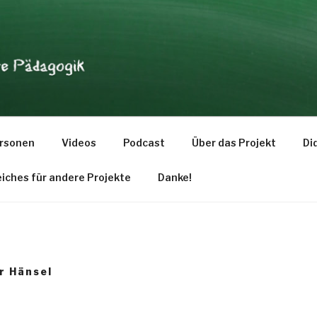
dagogik
rsonen
Videos
Podcast
Über das Projekt
Di
eiches für andere Projekte
Danke!
r Hänsel