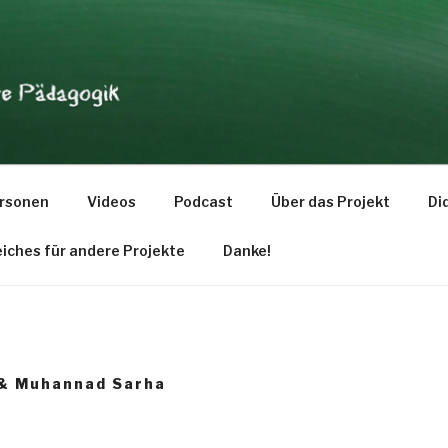
dagogik
rsonen
Videos
Podcast
Über das Projekt
Di
eiches für andere Projekte
Danke!
n & Muhannad Sarha