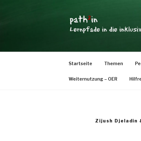
Zum
Inhalt
springen
PATH2IN
Lernpfade in die inklusive Pä
Startseite
Themen
Pe
Weiternutzung – OER
Hilfr
Zijush Djeladi