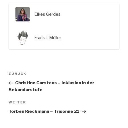
Elkes Gerdes
Frank J. Müller
Beitragsnavigation
Vorheriger
ZURÜCK
Beitrag
Christine Carstens – Inklusion in der
Sekundarstufe
Nächster
WEITER
Beitrag
Torben Rieckmann – Trisomie 21