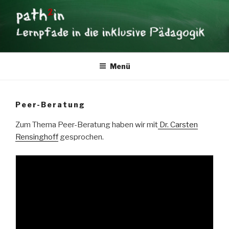
Zum
×
Inhalt
springen
PATH2IN
Lernpfade in die inklusive Pädagogik
Menü
Peer-Beratung
Zum Thema Peer-Beratung haben wir mit
Dr. Carsten
Rensinghoff
gesprochen.